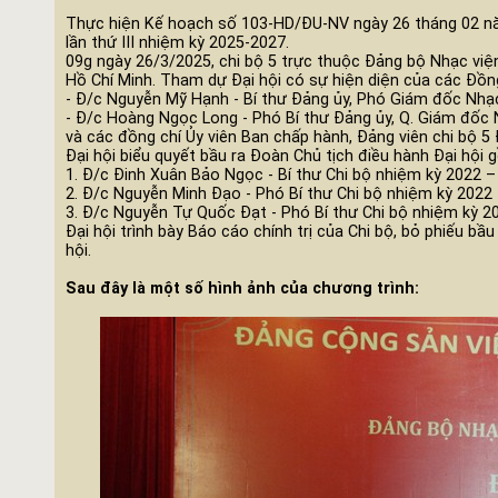
Thực hiện Kế hoạch số 103-HD/ĐU-NV ngày 26 tháng 02 năm
lần thứ III nhiệm kỳ 2025-2027.
09g ngày 26/3/2025, chi bộ 5 trực thuộc Đảng bộ Nhạc viện 
Hồ Chí Minh. Tham dự Đại hội có sự hiện diện của các Đồng
- Đ/c Nguyễn Mỹ Hạnh - Bí thư Đảng ủy, Phó Giám đốc Nhạc
- Đ/c Hoàng Ngọc Long - Phó Bí thư Đảng ủy, Q. Giám đốc N
và các đồng chí Ủy viên Ban chấp hành, Đảng viên chi bộ 5
Đại hội biểu quyết bầu ra Đoàn Chủ tịch điều hành Đại hội 
1. Đ/c Đinh Xuân Bảo Ngọc - Bí thư Chi bộ nhiệm kỳ 2022 –
2. Đ/c Nguyễn Minh Đạo - Phó Bí thư Chi bộ nhiệm kỳ 2022 
3. Đ/c Nguyễn Tự Quốc Đạt - Phó Bí thư Chi bộ nhiệm kỳ 2
Đại hội trình bày Báo cáo chính trị của Chi bộ, bỏ phiếu bầ
hội.
Sau đây là một số hình ảnh của chương trình: