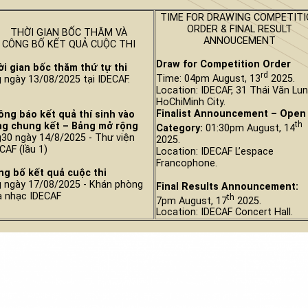
TIME FOR DRAWING COMPETITI
ORDER & FINAL RESULT
THỜI GIAN BỐC THĂM VÀ
ANNOUCEMENT
CÔNG BỐ KẾT QUẢ CUỘC THI
Draw for Competition
Order
ời gian bốc thăm thứ tự
thi
rd
Time: 04pm August, 13
2025.
 ngày 13/08/2025 tại IDECAF.
Location: IDECAF, 31 Thái Văn Lun
HoChiMinh City.
Finalist Announcement – Open
ng báo kết quả thí sinh vào
th
ng chung kết
– Bảng
mở rộng
Category:
01:30pm August, 14
30 ngày 14/8/2025 - Thư viện
2025.
CAF (lầu 1)
Location: IDECAF L’espace
Francophone.
ng bố kết quả cuộc
thi
 ngày 17/08/2025 - Khán phòng
Final Results An
nouncement:
a nhạc IDECAF
th
7pm August, 17
2025.
Location: IDECAF Concert Hall.