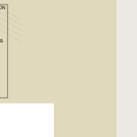
ON
g,