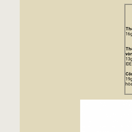
Th
16g
Thô
vò
13g
IDE
Cô
19g
hò