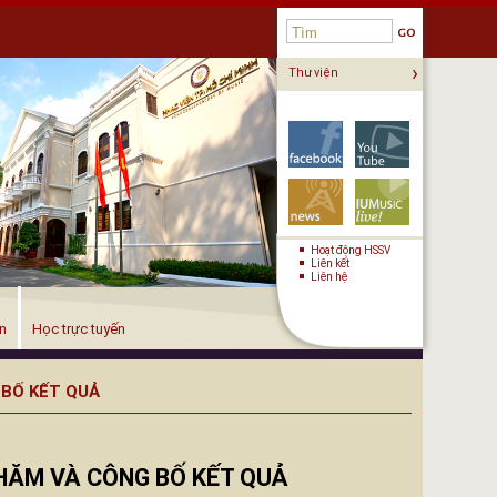
›
Thư viện
KẾT NỐI
Hoạt động HSSV
Liên kết
Liên hệ
ện
Học trực tuyến
G BỐ KẾT QUẢ
C THĂM VÀ CÔNG BỐ KẾT QUẢ