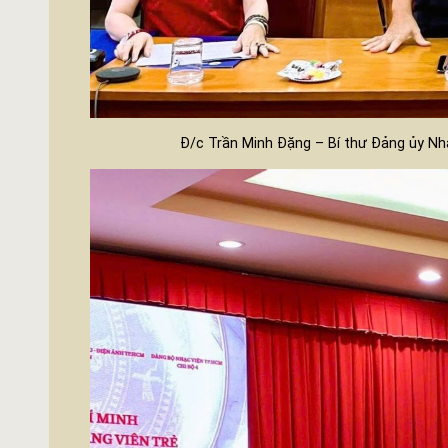
Đ/c Trần Minh Đặng – Bí thư Đảng ủy Nh