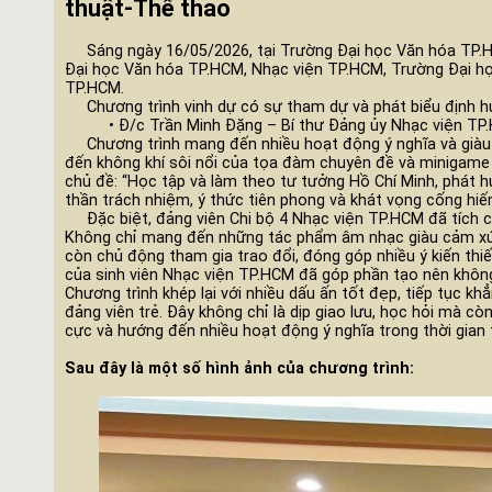
thuật-Thể thao
Sáng ngày 16/05/2026, tại Trường Đại học Văn hóa TP.HCM
Đại học Văn hóa TP.HCM, Nhạc viện TP.HCM, Trường Đại h
TP.HCM.
Chương trình vinh dự có sự tham dự và phát biểu định h
• Đ/c Trần Minh Đặng – Bí thư Đảng ủy Nhạc viện TP
Chương trình mang đến nhiều hoạt động ý nghĩa và giàu 
đến không khí sôi nổi của tọa đàm chuyên đề và minigame “
chủ đề: “Học tập và làm theo tư tưởng Hồ Chí Minh, phát hu
thần trách nhiệm, ý thức tiên phong và khát vọng cống hiến
Đặc biệt, đảng viên Chi bộ 4 Nhạc viện TP.HCM đã tích cự
Không chỉ mang đến những tác phẩm âm nhạc giàu cảm xúc,
còn chủ động tham gia trao đổi, đóng góp nhiều ý kiến thiế
của sinh viên Nhạc viện TP.HCM đã góp phần tạo nên không 
Chương trình khép lại với nhiều dấu ấn tốt đẹp, tiếp tục kh
đảng viên trẻ. Đây không chỉ là dịp giao lưu, học hỏi mà còn 
cực và hướng đến nhiều hoạt động ý nghĩa trong thời gian 
Sau đây là một số hình ảnh của chương trình: