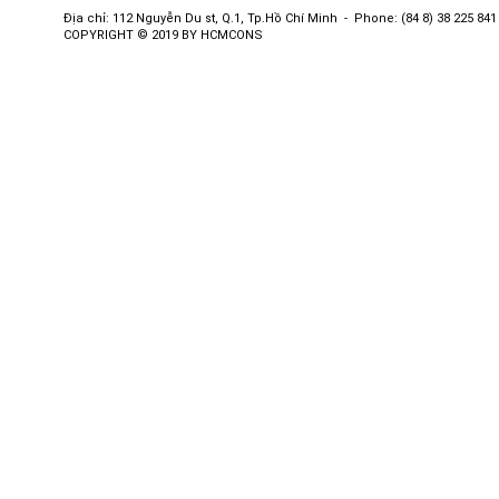
Địa chỉ: 112 Nguyễn Du st, Q.1, Tp.Hồ Chí Minh - Phone: (84 8) 38 225 841 
COPYRIGHT © 2019 BY HCMCONS