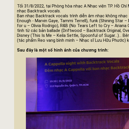
Tối 31/8/2022, tại Phòng hòa nhạc A Nhạc viện TP. Hồ Chí 
nhạc Backtrack vocals.
Ban nhạc Backtrack vocals trình diễn âm nhạc không nhạc 
Enough - Marvin Gaye, Tammi Terrell), funk (Shining Star
– 
for u
– Olivia Rodrigo), R&B (No Tears Left to Cry – Ariana
tình từ các bản ballade (Driftwood
–
Backtrack Original, O
Disney (This Is Me
– Keila Settle, Spoonful of Sugar...)... 
(tác phẩm Reo vang bình minh – Nhạc sĩ Lưu Hữu Phước) kế
Sau đây là một số hình ảnh của chương trình: