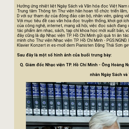
Hưởng ứng nhiệt liệt Ngày Sách và Văn hóa đọc Việt Nam 
Trung tâm Thông tin Thư viện hân hoan tổ chức triển lãm, 
D với sự tham dự của đông đảo cán bộ, nhân viên, giảng viê
Với mục tiêu đề cao văn hóa đọc truyền thống, khơi gợi ích l
của công nghệ, internet, mạng xã hội, việc đọc sách đang dần
tác phẩm âm nhạc, sách, tạp chí khoa học mới xuất bản, vừa
đây cũng là dịp Nhạc viện TP. Hồ Chí Minh gửi quà tri ân t
mình cho Thư viện Nhạc viện TP. Hồ Chí Minh - PGS.NGND.
Klavier Konzert in es-moll dem Pianisten Đặng Thái Sơn g
Sau đây là một số hình ảnh của buổi trưng bày:
Q. Giám đốc Nhạc viện TP. Hồ Chí Minh - Ông Hoàng 
nhân Ngày Sách và