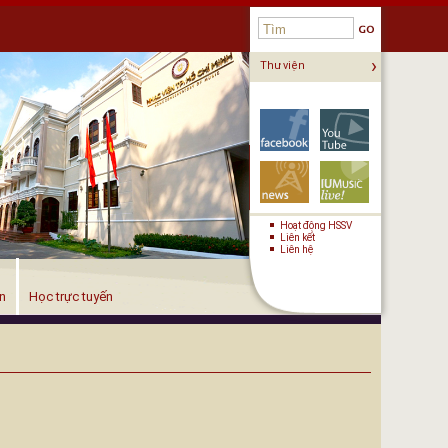
›
Thư viện
KẾT NỐI
Hoạt động HSSV
Liên kết
Liên hệ
ện
Học trực tuyến