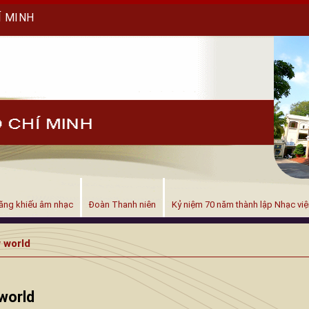
Í MINH
ăng khiếu âm nhạc
Đoàn Thanh niên
Kỷ niệm 70 năm thành lập Nhạc vi
 world
world