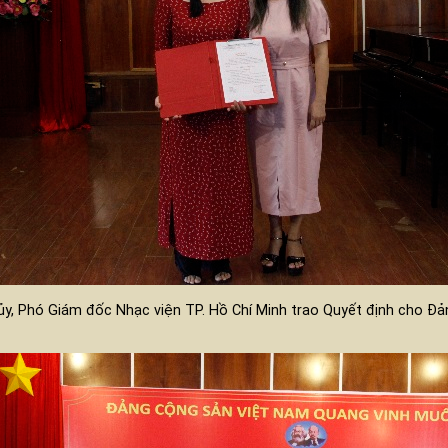
y, Phó Giám đốc Nhạc viện TP. Hồ Chí Minh trao Quyết định cho Đả