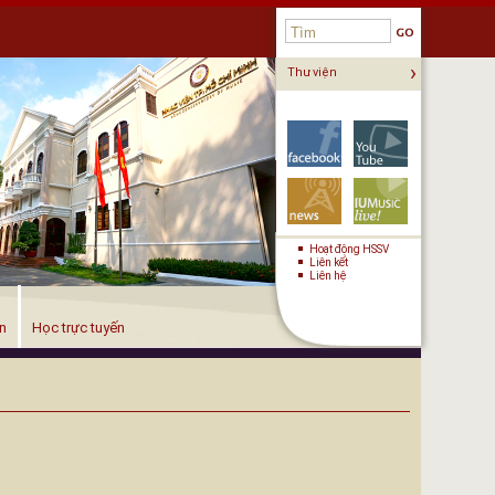
›
Thư viện
KẾT NỐI
Hoạt động HSSV
Liên kết
Liên hệ
ện
Học trực tuyến