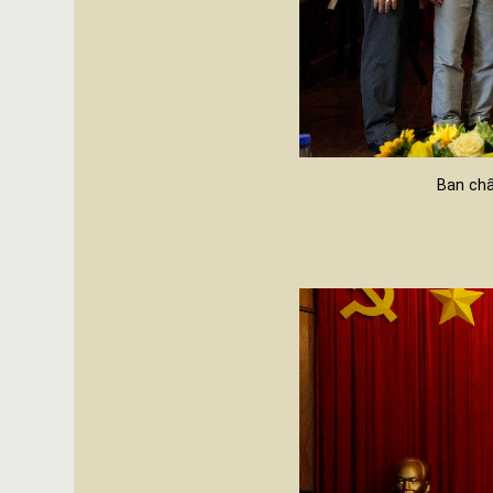
Ban chấ